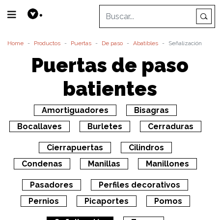
Home
Productos
Puertas
De paso
Abatibles
Señalización
Puertas de paso
batientes
Amortiguadores
Bisagras
Bocallaves
Burletes
Cerraduras
Cierrapuertas
Cilindros
Condenas
Manillas
Manillones
Pasadores
Perfiles decorativos
Pernios
Picaportes
Pomos