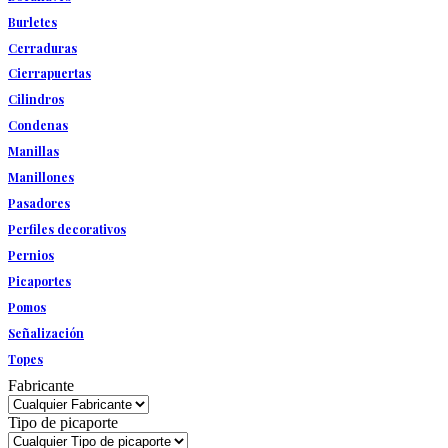
Burletes
Cerraduras
Cierrapuertas
Cilindros
Condenas
Manillas
Manillones
Pasadores
Perfiles decorativos
Pernios
Picaportes
Pomos
Señalización
Topes
Fabricante
Tipo de picaporte