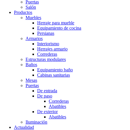
Puertas
Salón
Productos
Muebles
Herraje para mueble
Equipamiento de cocina
Persianas
Armarios
Interiorismo
Herrajes armario
Correderas
Estructuras modulares
Baños
Equipamiento baño
Cabinas sanitarias
Mesas
Puertas
De entrada
De paso
Correderas
Abatibles
De exterior
Abatibles
Iluminación
Actualidad