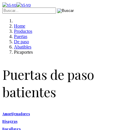
Home
Productos
Puertas
De paso
Abatibles
Picaportes
Puertas de paso
batientes
Amortiguadores
Bisagras
Bocallaves