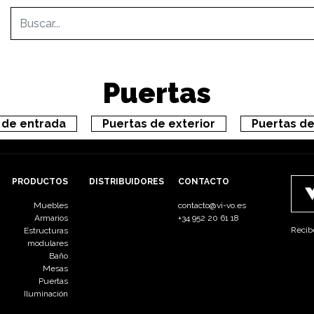
Puertas
 de entrada
Puertas de exterior
Puertas d
PRODUCTOS
DISTRIBUIDORES
CONTACTO
Muebles
contacto@vi-vo.es
Armarios
+34 952 20 61 18
Recib
Estructuras
modulares
Baño
Mesas
Puertas
Iluminación