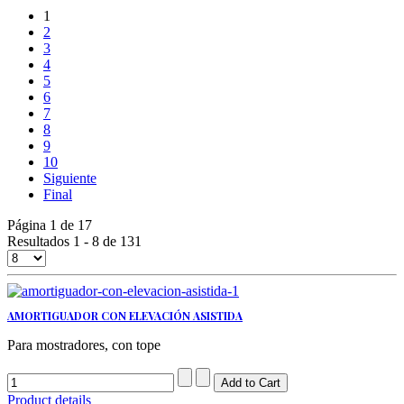
1
2
3
4
5
6
7
8
9
10
Siguiente
Final
Página 1 de 17
Resultados 1 - 8 de 131
AMORTIGUADOR CON ELEVACIÓN ASISTIDA
Para mostradores, con tope
Product details