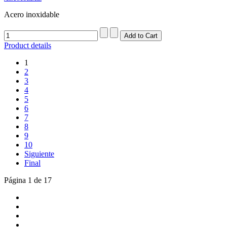
Acero inoxidable
Product details
1
2
3
4
5
6
7
8
9
10
Siguiente
Final
Página 1 de 17