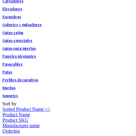
Colgadores
Elevadores
Escuadras
Golpetes y pulsadores
Guías cajón
Guías especiales
Guías para puertas
Paneles pivotantes
Pasacables
Patas
Perfiles decorativos
Ruedas
Soportes
Sort by
Sorted Product Name +/-
Product Name
Product SKU
Manufacturer name
Ordering