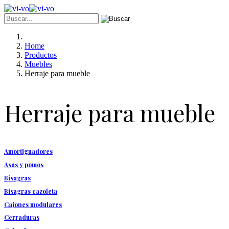
Home
Productos
Muebles
Herraje para mueble
Herraje para mueble
Amortiguadores
Asas y pomos
Bisagras
Bisagras cazoleta
Cajones modulares
Cerraduras