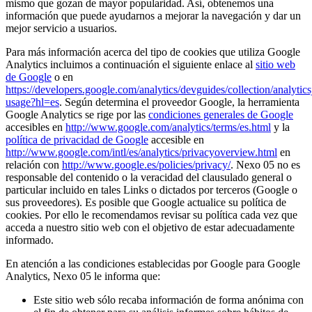
mismo que gozan de mayor popularidad. Así, obtenemos una
información que puede ayudarnos a mejorar la navegación y dar un
mejor servicio a usuarios.
Para más información acerca del tipo de cookies que utiliza Google
Analytics incluimos a continuación el siguiente enlace al
sitio web
de Google
o en
https://developers.google.com/analytics/devguides/collection/analytics
usage?hl=es
. Según determina el proveedor Google, la herramienta
Google Analytics se rige por las
condiciones generales de Google
accesibles en
http://www.google.com/analytics/terms/es.html
y la
política de privacidad de Google
accesible en
http://www.google.com/intl/es/analytics/privacyoverview.html
en
relación con
http://www.google.es/policies/privacy/
. Nexo 05 no es
responsable del contenido o la veracidad del clausulado general o
particular incluido en tales Links o dictados por terceros (Google o
sus proveedores). Es posible que Google actualice su política de
cookies. Por ello le recomendamos revisar su política cada vez que
acceda a nuestro sitio web con el objetivo de estar adecuadamente
informado.
En atención a las condiciones establecidas por Google para Google
Analytics, Nexo 05 le informa que:
Este sitio web sólo recaba información de forma anónima con