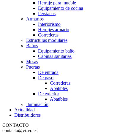
Herraje para mueble
Equipamiento de cocina
Persianas
Armarios
Interiorismo
Herrajes armario
Correderas
Estructuras modulares
Baños
Equipamiento baño
Cabinas sanitarias
Mesas
Puertas
De entrada
De paso
Correderas
Abatibles
De exterior
Abatibles
Iluminación
Actualidad
Distribuidores
CONTACTO
contacto@vi-vo.es