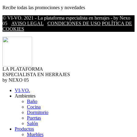
Recibe todas las promociones y novedades
© VI-VO. 2021 - La plataforma especialista en herrajes - by Nexo
05
AVISO LEGAL
CONDICIONES DE USO
POLÍTICA DE
COOKIES
LA PLATAFORMA
ESPECIALISTA EN HERRAJES
by NEXO 05
VI-VO.
Ambientes
Baño
Cocina
Dormitorio
Puertas
Salón
Productos
Muebles