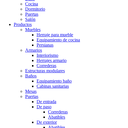
Cocina
Dormitorio
Puertas
Salón
Productos
Muebles
Herraje para mueble
Equipamiento de cocina
Persianas
Armarios
Interiorismo
Herrajes armario
Correderas
Estructuras modulares
Baños
Equipamiento baño
Cabinas sanitarias
Mesas
Puertas
De entrada
De paso
Correderas
Abatibles
De exterior
Abatibles