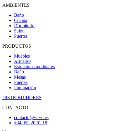
AMBIENTES
Baño
Cocina
Dormitorio
Salón
Puertas
PRODUCTOS
Muebles
Armarios
Estructuras modulares
Baño
Mesas
Puertas
Iluminación
DISTRIBUIDORES
CONTACTO
contacto@vi-vo.es
+34 952 20 61 18