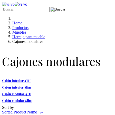
Home
Productos
Muebles
Herraje para mueble
Cajones modulares
Cajones modulares
Cajón interior 4TH
Cajón interior Slim
Cajón modular 4TH
Cajón modular Slim
Sort by
Sorted Product Name +/-