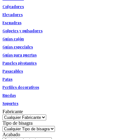
Colgadores
Elevadores
Escuadras
Golpetes y pulsadores
Guías cajón
Guías especiales
Guías para puertas
Paneles pivotantes
Pasacables
Patas
Perfiles decorativos
Ruedas
Soportes
Fabricante
Tipo de bisagra
Acabado