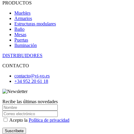
PRODUCTOS
Muebles
Armarios
Estructuras modulares
Baño
Mesas
Puertas
Iluminación
DISTRIBUIDORES
CONTACTO
contacto@vi-vo.es
+34 952 20 61 18
Recibe las últimas novedades
Acepto la
Política de privacidad