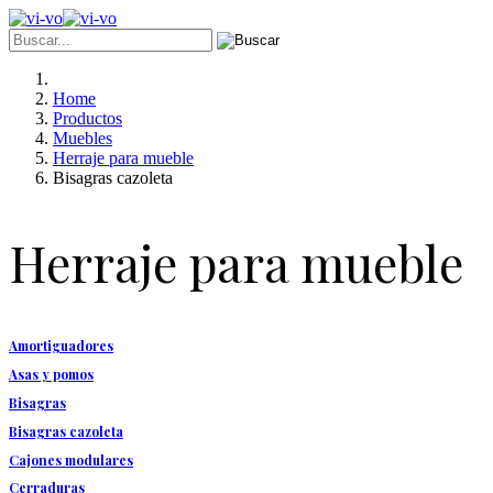
Home
Productos
Muebles
Herraje para mueble
Bisagras cazoleta
Herraje para mueble
Amortiguadores
Asas y pomos
Bisagras
Bisagras cazoleta
Cajones modulares
Cerraduras