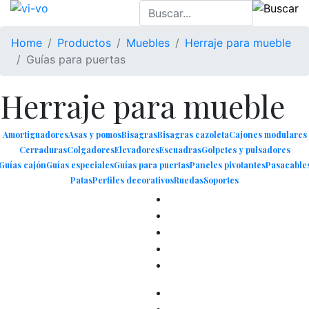
Home
Productos
Muebles
Herraje para mueble
Guías para puertas
Herraje para mueble
Amortiguadores
Asas y pomos
Bisagras
Bisagras cazoleta
Cajones modulares
Cerraduras
Colgadores
Elevadores
Escuadras
Golpetes y pulsadores
Guías cajón
Guías especiales
Guías para puertas
Paneles pivotantes
Pasacable
Patas
Perfiles decorativos
Ruedas
Soportes