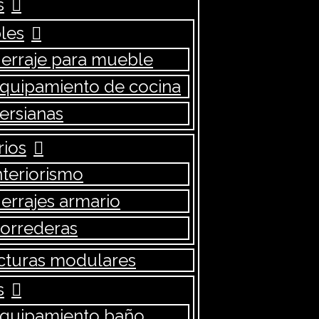
s
les
erraje para mueble
quipamiento de cocina
ersianas
ios
nteriorismo
errajes armario
orrederas
cturas modulares
s
quipamiento baño