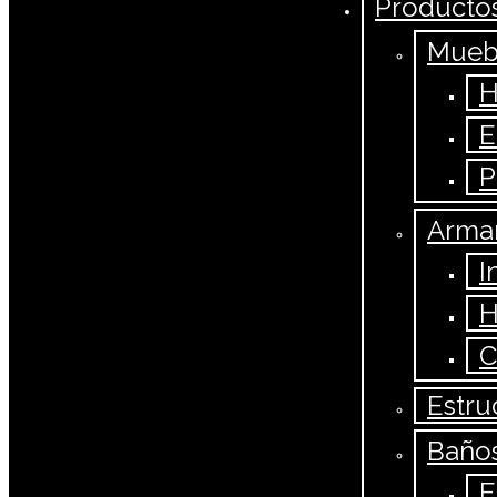
Producto
Mueb
H
E
P
Armar
I
H
C
Estru
Baño
E