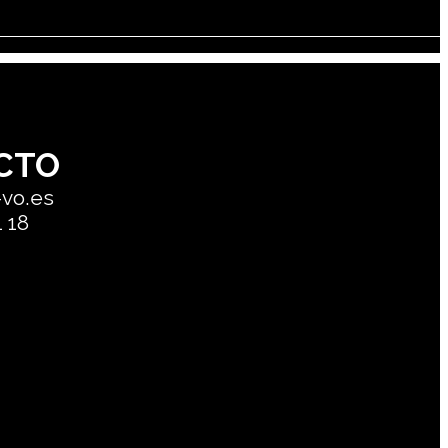
CTO
-vo.es
1 18