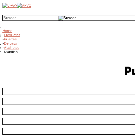
Home
Productos
Puertas
De paso
Abatibles
Manillas
P