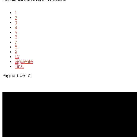
1
2
3
4
5
6
7
8
9
10
Siguiente
Final
Página 1 de 10
VI-VO.