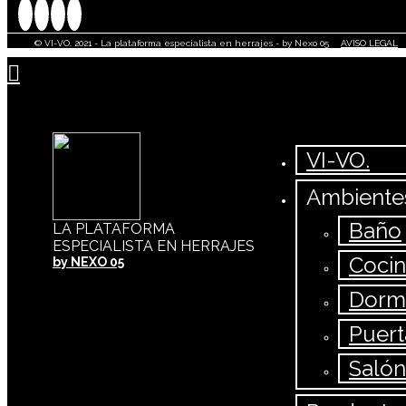
© VI-VO. 2021 - La plataforma especialista en herrajes - by Nexo 05
AVISO LEGAL
VI-VO.
Ambiente
Baño
LA PLATAFORMA
ESPECIALISTA EN HERRAJES
Coci
by NEXO 05
Dormi
Puert
Salón