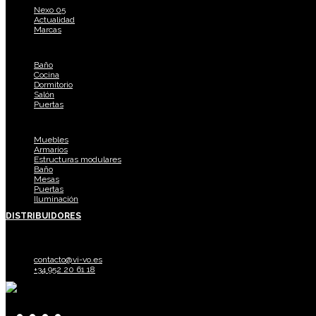
Nexo 05
Actualidad
Marcas
AMBIENTES
Baño
Cocina
Dormitorio
Salón
Puertas
PRODUCTOS
Muebles
Armarios
Estructuras modulares
Baño
Mesas
Puertas
Iluminación
DISTRIBUIDORES
CONTACTO
contacto@vi-vo.es
+34 952 20 61 18
Recibe todas las promociones y novedades