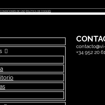
CONDICIONES DE USO
POLÍTICA DE COOKIES
CONTA
contacto@vi
s
+34 952 20 6
na
torio
as