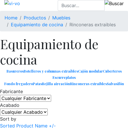
Home
Productos
Muebles
Equipamiento de cocina
Rinconeras extraibles
Equipamiento de
cocina
Basureros
Botelleros y columnas extraíbles
Cajón modular
Cuberteros
Escurreplatos
Fondo fregadero
Patas
Rejilla aireación
Rinconeras extraibles
Salvasifón
Fabricante
Acabado
Sort by
Sorted Product Name +/-