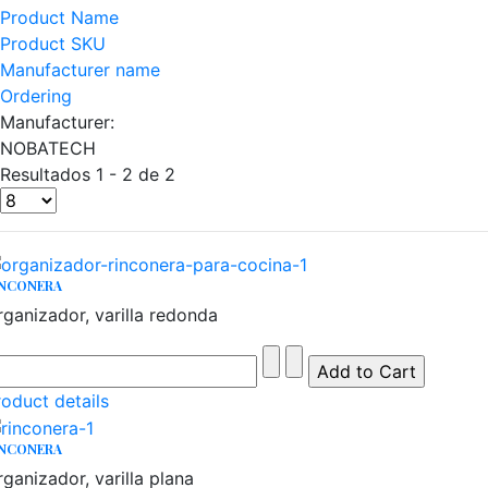
Product Name
Product SKU
Manufacturer name
Ordering
Manufacturer:
NOBATECH
Resultados 1 - 2 de 2
INCONERA
rganizador, varilla redonda
roduct details
INCONERA
ganizador, varilla plana