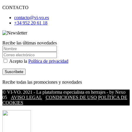
CONTACTO
contacto@vi-vo.es
+34 952 20 61 18
Recibe las últimas novedades
Acepto la
Política de privacidad
Recibe todas las promociones y novedades
© VI-VO. 2021 - La plataforma especialista en herrajes - by Nexo
05
AVISO LEGAL
CONDICIONES DE USO
POLÍTICA DE
COOKIES