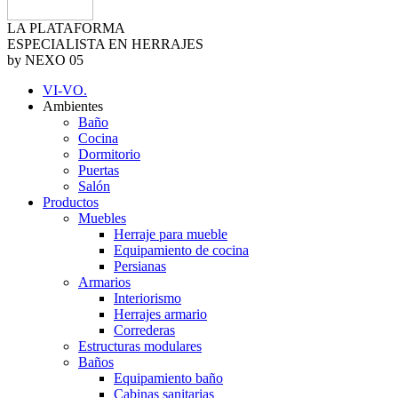
LA PLATAFORMA
ESPECIALISTA EN HERRAJES
by NEXO 05
VI-VO.
Ambientes
Baño
Cocina
Dormitorio
Puertas
Salón
Productos
Muebles
Herraje para mueble
Equipamiento de cocina
Persianas
Armarios
Interiorismo
Herrajes armario
Correderas
Estructuras modulares
Baños
Equipamiento baño
Cabinas sanitarias