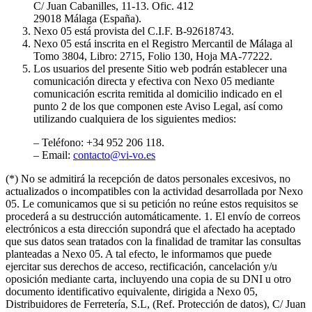
C/ Juan Cabanilles, 11-13. Ofic. 412
29018 Málaga (España).
Nexo 05 está provista del C.I.F. B-92618743.
Nexo 05 está inscrita en el Registro Mercantil de Málaga al
Tomo 3804, Libro: 2715, Folio 130, Hoja MA-77222.
Los usuarios del presente Sitio web podrán establecer una
comunicación directa y efectiva con Nexo 05 mediante
comunicación escrita remitida al domicilio indicado en el
punto 2 de los que componen este Aviso Legal, así como
utilizando cualquiera de los siguientes medios:
– Teléfono: +34 952 206 118.
– Email:
contacto@vi-vo.es
(*) No se admitirá la recepción de datos personales excesivos, no
actualizados o incompatibles con la actividad desarrollada por Nexo
05. Le comunicamos que si su petición no reúne estos requisitos se
procederá a su destrucción automáticamente. 1. El envío de correos
electrónicos a esta dirección supondrá que el afectado ha aceptado
que sus datos sean tratados con la finalidad de tramitar las consultas
planteadas a Nexo 05. A tal efecto, le informamos que puede
ejercitar sus derechos de acceso, rectificación, cancelación y/u
oposición mediante carta, incluyendo una copia de su DNI u otro
documento identificativo equivalente, dirigida a Nexo 05,
Distribuidores de Ferretería, S.L, (Ref. Protección de datos), C/ Juan