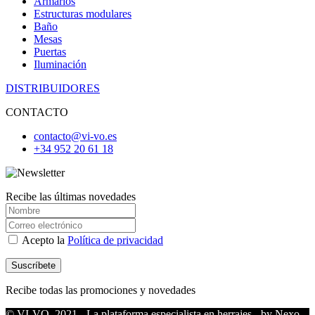
Armarios
Estructuras modulares
Baño
Mesas
Puertas
Iluminación
DISTRIBUIDORES
CONTACTO
contacto@vi-vo.es
+34 952 20 61 18
Recibe las últimas novedades
Acepto la
Política de privacidad
Recibe todas las promociones y novedades
© VI-VO. 2021 - La plataforma especialista en herrajes - by Nexo