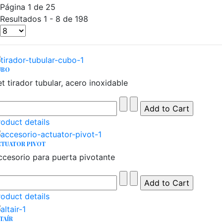
Página 1 de 25
Resultados 1 - 8 de 198
UBO
t tirador tubular, acero inoxidable
roduct details
CTUATOR PIVOT
ccesorio para puerta pivotante
roduct details
TAÍR