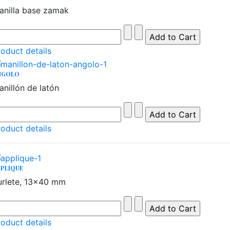
anilla base zamak
roduct details
NGOLO
anillón de latón
roduct details
PLIQUE
urlete, 13x40 mm
roduct details