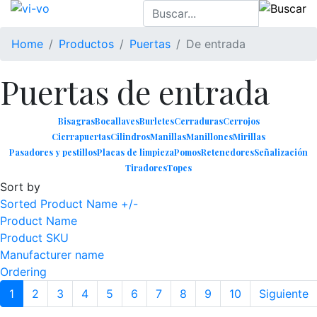
Home
Productos
Puertas
De entrada
Puertas de entrada
Bisagras
Bocallaves
Burletes
Cerraduras
Cerrojos
Cierrapuertas
Cilindros
Manillas
Manillones
Mirillas
Pasadores y pestillos
Placas de limpieza
Pomos
Retenedores
Señalización
Tiradores
Topes
Sort by
Sorted Product Name +/-
Product Name
Product SKU
Manufacturer name
Ordering
1
2
3
4
5
6
7
8
9
10
Siguiente