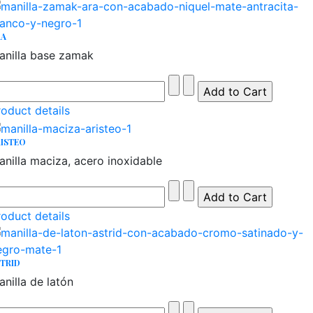
RA
anilla base zamak
roduct details
ISTEO
anilla maciza, acero inoxidable
roduct details
TRID
nilla de latón