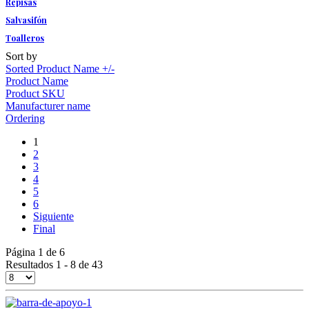
Repisas
Salvasifón
Toalleros
Sort by
Sorted Product Name +/-
Product Name
Product SKU
Manufacturer name
Ordering
1
2
3
4
5
6
Siguiente
Final
Página 1 de 6
Resultados 1 - 8 de 43