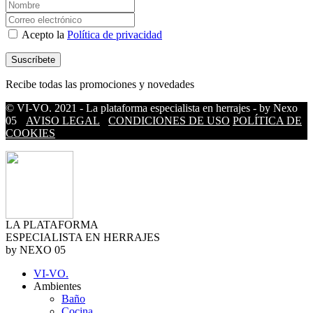
Acepto la
Política de privacidad
Recibe todas las promociones y novedades
© VI-VO. 2021 - La plataforma especialista en herrajes - by Nexo
05
AVISO LEGAL
CONDICIONES DE USO
POLÍTICA DE
COOKIES
LA PLATAFORMA
ESPECIALISTA EN HERRAJES
by NEXO 05
VI-VO.
Ambientes
Baño
Cocina