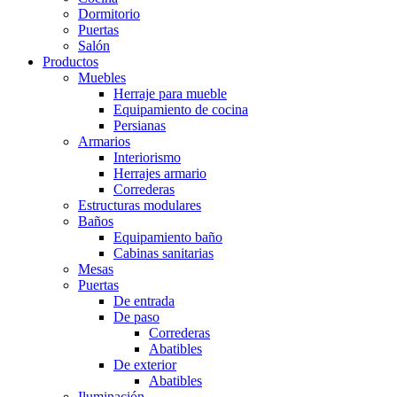
Dormitorio
Puertas
Salón
Productos
Muebles
Herraje para mueble
Equipamiento de cocina
Persianas
Armarios
Interiorismo
Herrajes armario
Correderas
Estructuras modulares
Baños
Equipamiento baño
Cabinas sanitarias
Mesas
Puertas
De entrada
De paso
Correderas
Abatibles
De exterior
Abatibles
Iluminación