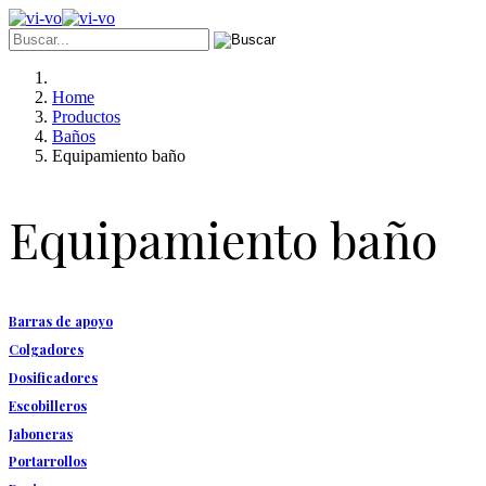
Home
Productos
Baños
Equipamiento baño
Equipamiento baño
Barras de apoyo
Colgadores
Dosificadores
Escobilleros
Jaboneras
Portarrollos