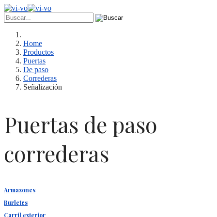
Home
Productos
Puertas
De paso
Correderas
Señalización
Puertas de paso
correderas
Armazones
Burletes
Carril exterior