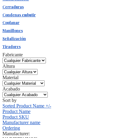
Cerraduras
Condenas embutir
Coplanar
Manillones
Señalización
Tiradores
Fabricante
Altura
Material
Acabado
Sort by
Sorted Product Name +/-
Product Name
Product SKU
Manufacturer name
Ordering
Manufacturer: