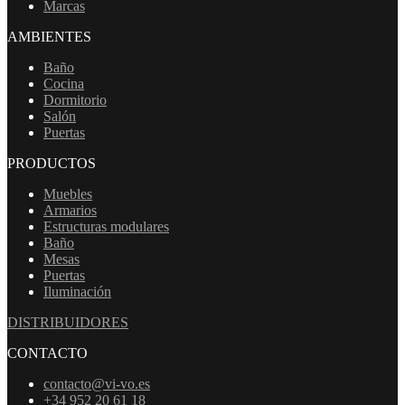
Marcas
AMBIENTES
Baño
Cocina
Dormitorio
Salón
Puertas
PRODUCTOS
Muebles
Armarios
Estructuras modulares
Baño
Mesas
Puertas
Iluminación
DISTRIBUIDORES
CONTACTO
contacto@vi-vo.es
+34 952 20 61 18