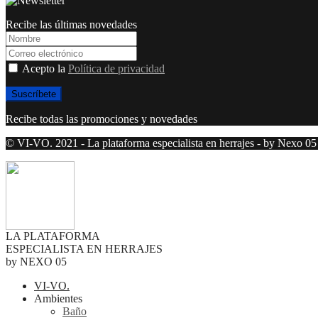
Recibe las últimas novedades
Acepto la
Política de privacidad
Recibe todas las promociones y novedades
© VI-VO. 2021 - La plataforma especialista en herrajes - by Nexo 05
LA PLATAFORMA
ESPECIALISTA EN HERRAJES
by NEXO 05
VI-VO.
Ambientes
Baño