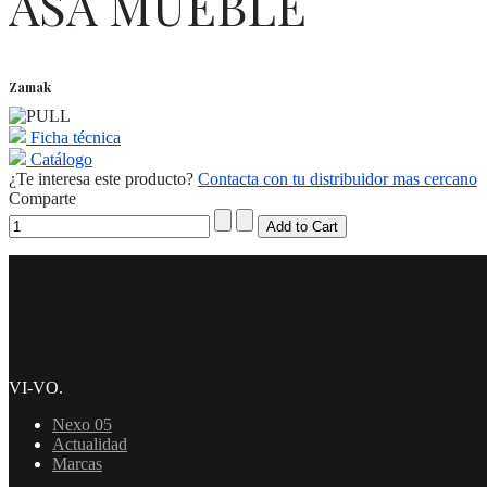
ASA MUEBLE
Zamak
Ficha técnica
Catálogo
¿Te interesa este producto?
Contacta con tu distribuidor mas cercano
Comparte
VI-VO.
Nexo 05
Actualidad
Marcas