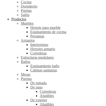
Cocina
Dormitorio
Puertas
Salón
Productos
Muebles
Herraje para mueble
Equipamiento de cocina
Persianas
Armarios
Interiorismo
Herrajes armario
Correderas
Estructuras modulares
Baños
Equipamiento baño
Cabinas sanitarias
Mesas
Puertas
De entrada
De paso
Correderas
Abatibles
De exterior
Abatibles