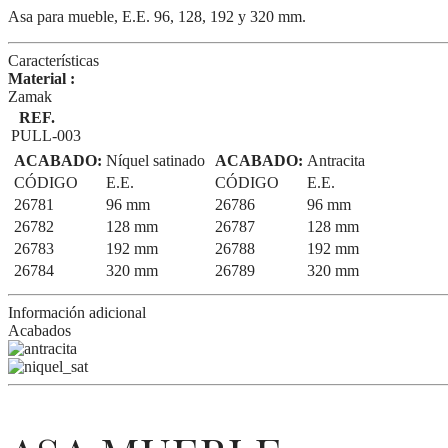
Asa para mueble, E.E. 96, 128, 192 y 320 mm.
Características
Material :
Zamak
REF.
PULL-003
ACABADO:
Níquel satinado
ACABADO:
Antracita
CÓDIGO
E.E.
CÓDIGO
E.E.
26781
96 mm
26786
96 mm
26782
128 mm
26787
128 mm
26783
192 mm
26788
192 mm
26784
320 mm
26789
320 mm
Información adicional
Acabados