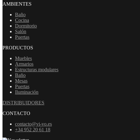
AMBIENTES
Baño
Cocina
Dormitorio
Salón
Puertas
PRODUCTOS
Muebles
Armarios
Estructuras modulares
Baño
Mesas
Puertas
Iluminación
DISTRIBUIDORES
CONTACTO
contacto@vi-vo.es
+34 952 20 61 18