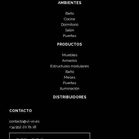
AMBIENTES
Baño
Cocina
Dormitorio
Salón
Puertas
PRODUCTOS
Muebles
Armarios
Estructuras modulares
Baño
Mesas
Puertas
Iluminación
DISTRIBUIDORES
CONTACTO
contacto@vi-vo.es
+34 952 20 61 18