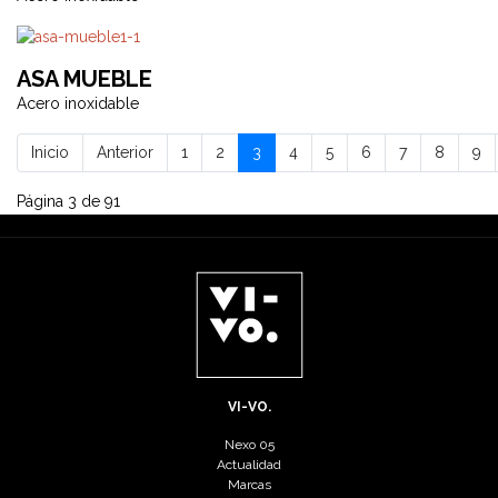
ASA MUEBLE
Acero inoxidable
Inicio
Anterior
1
2
3
4
5
6
7
8
9
Página 3 de 91
VI-VO.
Nexo 05
Actualidad
Marcas