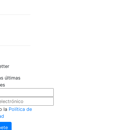
as últimas
es
o la
Política de
ad