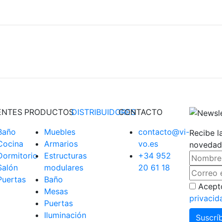
ENTES
PRODUCTOS
DISTRIBUIDORES
CONTACTO
Baño
Muebles
contacto@vi-
Recibe l
Cocina
Armarios
vo.es
novedad
Dormitorio
Estructuras
+34 952
Salón
modulares
20 61 18
Puertas
Baño
Acept
Mesas
privacid
Puertas
Iluminación