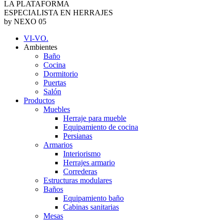
LA PLATAFORMA
ESPECIALISTA EN HERRAJES
by NEXO 05
VI-VO.
Ambientes
Baño
Cocina
Dormitorio
Puertas
Salón
Productos
Muebles
Herraje para mueble
Equipamiento de cocina
Persianas
Armarios
Interiorismo
Herrajes armario
Correderas
Estructuras modulares
Baños
Equipamiento baño
Cabinas sanitarias
Mesas