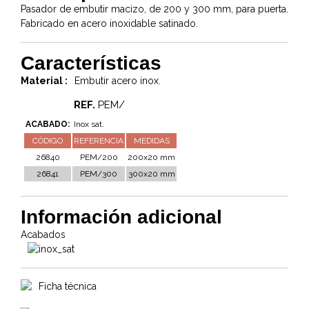
Pasador de embutir macizo, de 200 y 300 mm, para puerta.
Fabricado en acero inoxidable satinado.
Características
Material :
Embutir acero inox.
REF.
PEM/
ACABADO:
Inox sat.
CÓDIGO
REFERENCIA
MEDIDAS
26840
PEM/200
200x20 mm
26841
PEM/300
300x20 mm
Información adicional
Acabados
Ficha técnica