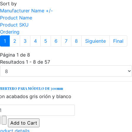
Sort by
Manufacturer Name +/-
Product Name
Product SKU
Ordering
1
2
3
4
5
6
7
8
Siguiente
Final
Página 1 de 8
Resultados 1 - 8 de 57
UBERTERO PARA MÓDULO DE 300mm
on acabados gris orión y blanco
roduct details