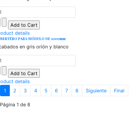
roduct details
UBERTERO PARA MÓDULO DE 1000mm
cabados en gris orión y blanco
roduct details
1
2
3
4
5
6
7
8
Siguiente
Final
Página 1 de 8