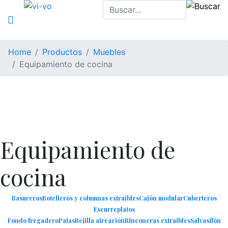
Home
Productos
Muebles
Equipamiento de cocina
Equipamiento de
cocina
Basureros
Botelleros y columnas extraíbles
Cajón modular
Cuberteros
Escurreplatos
Fondo fregadero
Patas
Rejilla aireación
Rinconeras extraibles
Salvasifón