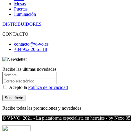
Mesas
Puertas
Iluminación
DISTRIBUIDORES
CONTACTO
contacto@vi-vo.es
+34 952 20 61 18
Recibe las últimas novedades
Acepto la
Política de privacidad
Recibe todas las promociones y novedades
© VI-VO. 2021 - La plataforma especialista en herrajes - by Nexo 05