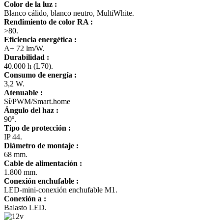
Color de la luz :
Blanco cálido, blanco neutro, MultiWhite.
Rendimiento de color RA :
>80.
Eficiencia energética :
A+ 72 lm/W.
Durabilidad :
40.000 h (L70).
Consumo de energía :
3,2 W.
Atenuable :
Sí/PWM/Smart.home
Ángulo del haz :
90º.
Tipo de protección :
IP 44.
Diámetro de montaje :
68 mm.
Cable de alimentación :
1.800 mm.
Conexión enchufable :
LED-mini-conexión enchufable M1.
Conexión a :
Balasto LED.