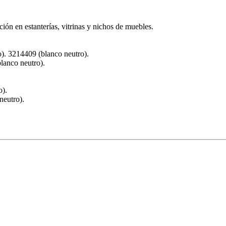
ón en estanterías, vitrinas y nichos de muebles.
). 3214409 (blanco neutro).
lanco neutro).
o).
neutro).