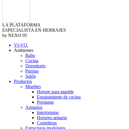
LA PLATAFORMA
ESPECIALISTA EN HERRAJES
by NEXO 05
VI-VO.
Ambientes
Baño
Cocina
Dormitorio
Puertas
Salón
Productos
Muebles
Herraje para mueble
Equipamiento de cocina
Persianas
Armarios
Interiorismo
Herrajes armario
Correderas
Estructuras modulares