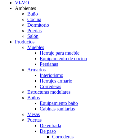
VI-VO.
Ambientes
Baño
Cocina
Dormitorio
Puertas
Salón
Productos
Muebles
Herraje para mueble
Equipamiento de cocina
Persianas
Armarios
Interiorismo
Herrajes armario
Correderas
Estructuras modulares
Baños
Equipamiento baño
Cabinas sanitarias
Mesas
Puertas
De entrada
De paso
Correderas