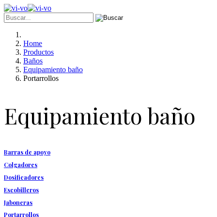
Home
Productos
Baños
Equipamiento baño
Portarrollos
Equipamiento baño
Barras de apoyo
Colgadores
Dosificadores
Escobilleros
Jaboneras
Portarrollos