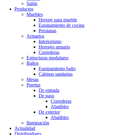
Salón
Productos
Muebles
Herraje para mueble
Equipamiento de cocina
Persianas
Armarios
Interiorismo
Herrajes armario
Correderas
Estructuras modulares
Baños
Equipamiento baño
Cabinas sanitarias
Mesas
Puertas
De entrada
De paso
Correderas
Abatibles
De exterior
Abatibles
Iluminación
Actualidad
Distribuidores