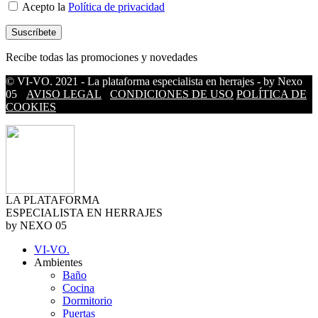
Acepto la
Política de privacidad
Recibe todas las promociones y novedades
© VI-VO. 2021 - La plataforma especialista en herrajes - by Nexo
05
AVISO LEGAL
CONDICIONES DE USO
POLÍTICA DE
COOKIES
LA PLATAFORMA
ESPECIALISTA EN HERRAJES
by NEXO 05
VI-VO.
Ambientes
Baño
Cocina
Dormitorio
Puertas