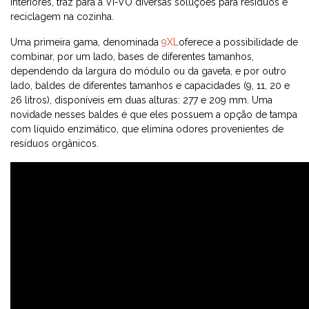
interiores, traz para a VI-VO diversas soluções para resíduos e
reciclagem na cozinha.
Uma primeira gama, denominada
9XL
oferece a possibilidade de
combinar, por um lado, bases de diferentes tamanhos,
dependendo da largura do módulo ou da gaveta, e por outro
lado, baldes de diferentes tamanhos e capacidades (9, 11, 20 e
26 litros), disponíveis em duas alturas: 277 e 209 mm. Uma
novidade nesses baldes é que eles possuem a opção de tampa
com líquido enzimático, que elimina odores provenientes de
resíduos orgânicos.